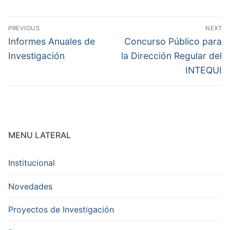
Navegación
PREVIOUS
NEXT
de
Previous
Next
Informes Anuales de
Concurso Público para
post:
post:
entradas
Investigación
la Dirección Regular del
INTEQUI
MENU LATERAL
Institucional
Novedades
Proyectos de Investigación